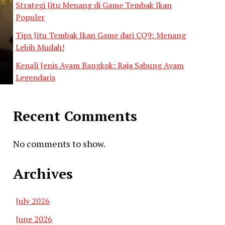
Strategi Jitu Menang di Game Tembak Ikan
Populer
Tips Jitu Tembak Ikan Game dari CQ9: Menang
Lebih Mudah!
Kenali Jenis Ayam Bangkok: Raja Sabung Ayam
Legendaris
Recent Comments
No comments to show.
Archives
July 2026
June 2026