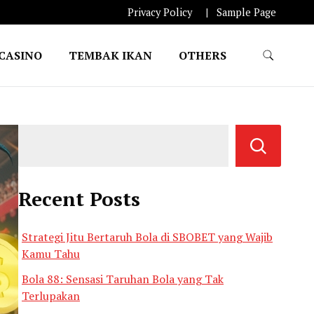
Privacy Policy
Sample Page
 CASINO
TEMBAK IKAN
OTHERS
Recent Posts
Strategi Jitu Bertaruh Bola di SBOBET yang Wajib
Kamu Tahu
Bola 88: Sensasi Taruhan Bola yang Tak
Terlupakan