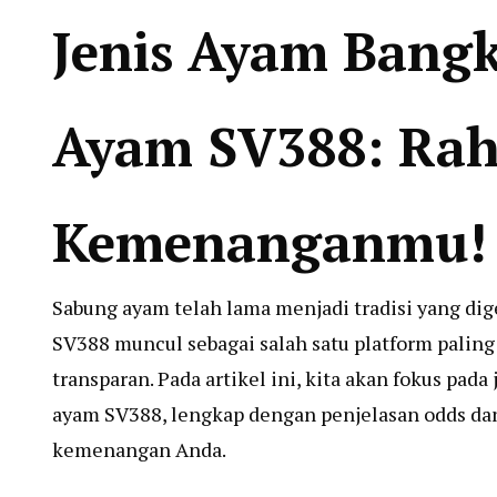
Jenis Ayam Bang
Ayam SV388: Rah
Kemenanganmu!
Sabung ayam telah lama menjadi tradisi yang dig
SV388 muncul sebagai salah satu platform palin
transparan. Pada artikel ini, kita akan fokus pa
ayam SV388, lengkap dengan penjelasan odds da
kemenangan Anda.