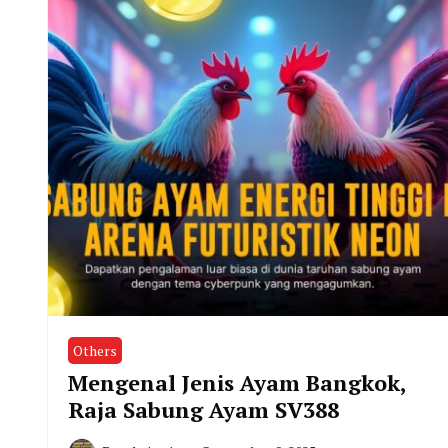
Others
Mengenal Jenis Ayam Bangkok,
Raja Sabung Ayam SV388