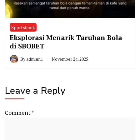
Sportsbook
Eksplorasi Menarik Taruhan Bola
di SBOBET
By
adminn1
November 24, 2025
Leave a Reply
Comment
*