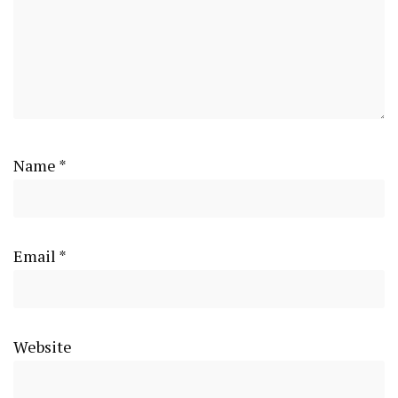
Name
*
Email
*
Website