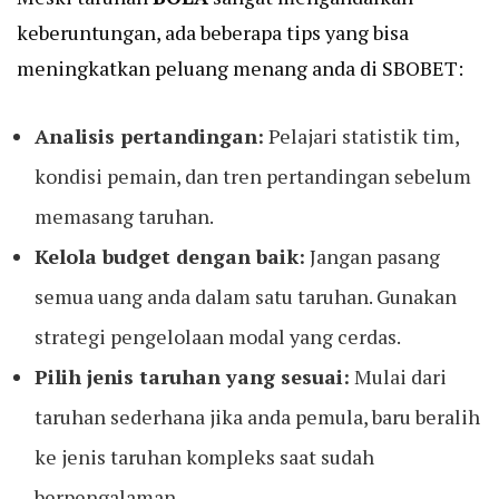
keberuntungan, ada beberapa tips yang bisa
meningkatkan peluang menang anda di SBOBET:
Analisis pertandingan:
Pelajari statistik tim,
kondisi pemain, dan tren pertandingan sebelum
memasang taruhan.
Kelola budget dengan baik:
Jangan pasang
semua uang anda dalam satu taruhan. Gunakan
strategi pengelolaan modal yang cerdas.
Pilih jenis taruhan yang sesuai:
Mulai dari
taruhan sederhana jika anda pemula, baru beralih
ke jenis taruhan kompleks saat sudah
berpengalaman.