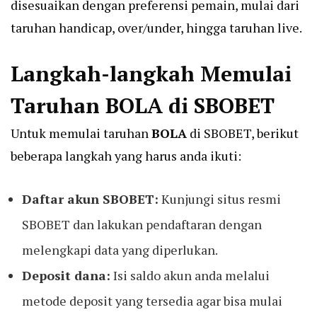
disesuaikan dengan preferensi pemain, mulai dari
taruhan handicap, over/under, hingga taruhan live.
Langkah-langkah Memulai
Taruhan BOLA di SBOBET
Untuk memulai taruhan
BOLA
di SBOBET, berikut
beberapa langkah yang harus anda ikuti:
Daftar akun SBOBET:
Kunjungi situs resmi
SBOBET dan lakukan pendaftaran dengan
melengkapi data yang diperlukan.
Deposit dana:
Isi saldo akun anda melalui
metode deposit yang tersedia agar bisa mulai