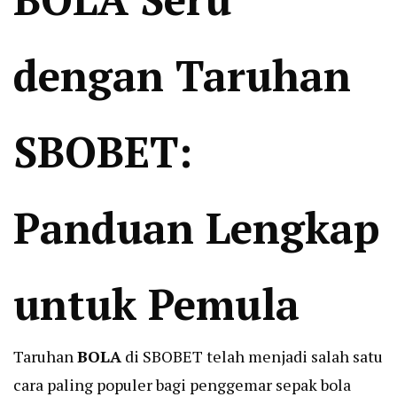
dengan Taruhan
SBOBET:
Panduan Lengkap
untuk Pemula
Taruhan
BOLA
di
SBOBET
telah menjadi salah satu
cara paling populer bagi penggemar sepak bola