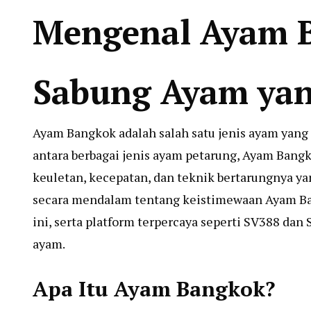
Mengenal Ayam B
Sabung Ayam yan
Ayam Bangkok adalah salah satu jenis ayam yang 
antara berbagai jenis ayam petarung, Ayam Bangk
keuletan, kecepatan, dan teknik bertarungnya yan
secara mendalam tentang keistimewaan Ayam Ban
ini, serta platform terpercaya seperti SV388 da
ayam.
Apa Itu Ayam Bangkok?