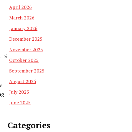
April 2026
March 2026
January 2026
December 2025
November 2025
. Di
October 2025
September 2025
August 2025
s
July 2025
ng
June 2025
Categories