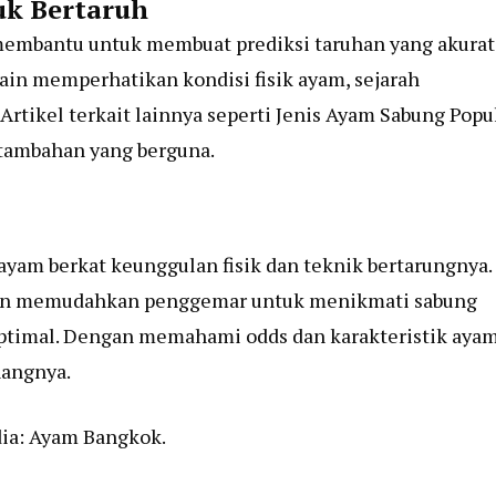
uk Bertaruh
embantu untuk membuat prediksi taruhan yang akurat
lain memperhatikan kondisi fisik ayam, sejarah
Artikel terkait lainnya seperti
Jenis Ayam Sabung Popu
 tambahan yang berguna.
yam berkat keunggulan fisik dan teknik bertarungnya.
kin memudahkan penggemar untuk menikmati sabung
ptimal. Dengan memahami odds dan karakteristik ayam
nangnya.
ia: Ayam Bangkok
.