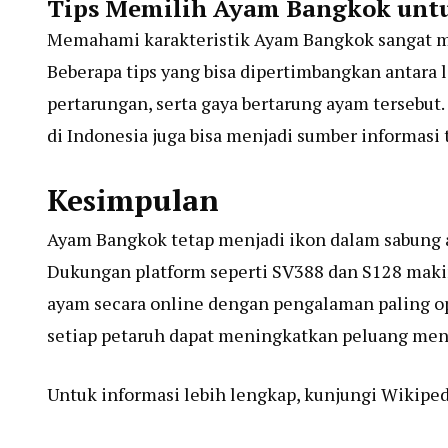
Tips Memilih Ayam Bangkok unt
Memahami karakteristik Ayam Bangkok sangat m
Beberapa tips yang bisa dipertimbangkan antara 
pertarungan, serta gaya bertarung ayam tersebut. 
di Indonesia
juga bisa menjadi sumber informasi
Kesimpulan
Ayam Bangkok tetap menjadi ikon dalam sabung a
Dukungan platform seperti SV388 dan S128 ma
ayam secara online dengan pengalaman paling o
setiap petaruh dapat meningkatkan peluang me
Untuk informasi lebih lengkap, kunjungi
Wikiped