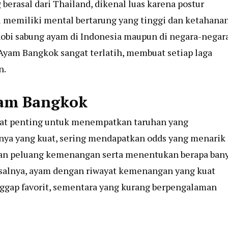
rasal dari Thailand, dikenal luas karena postur
i memiliki mental bertarung yang tinggi dan ketahana
ghobi sabung ayam di Indonesia maupun di negara-negar
g Ayam Bangkok sangat terlatih, membuat setiap laga
n.
yam Bangkok
at penting untuk menempatkan taruhan yang
ya yang kuat, sering mendapatkan odds yang menarik 
kan peluang kemenangan serta menentukan berapa ban
isalnya, ayam dengan riwayat kemenangan yang kuat
nggap favorit, sementara yang kurang berpengalaman