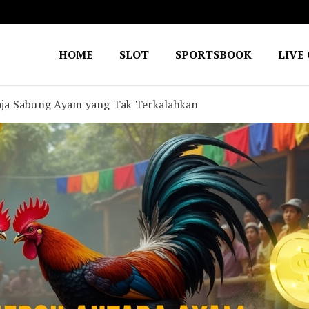
HOME
SLOT
SPORTSBOOK
LIVE
ja Sabung Ayam yang Tak Terkalahkan