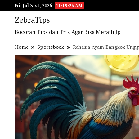
Fri. Jul 31st, 2026
11:15:27 AM
ZebraTips
Bocoran Tips dan Trik Agar Bisa Meraih Jp
Home
Sportsbook
Rahasia Ayam Bangkok Ungg