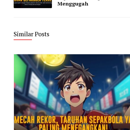
Menggugah
Similar Posts