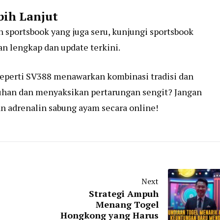
bih Lanjut
 sportsbook yang juga seru, kunjungi
sportsbook
n lengkap dan update terkini.
eperti SV388 menawarkan kombinasi tradisi dan
uhan dan menyaksikan pertarungan sengit? Jangan
n adrenalin sabung ayam secara online!
Next
Strategi Ampuh
Menang Togel
Hongkong yang Harus