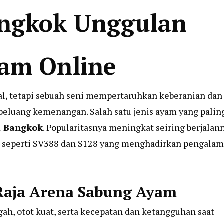
ngkok Unggulan
am Online
al, tetapi sebuah seni mempertaruhkan keberanian dan
eluang kemenangan. Salah satu jenis ayam yang palin
 Bangkok
. Popularitasnya meningkat seiring berjalan
n seperti SV388 dan S128 yang menghadirkan pengala
Raja Arena Sabung Ayam
ah, otot kuat, serta kecepatan dan ketangguhan saat