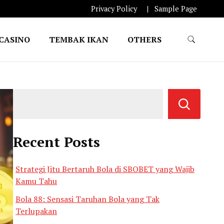
Privacy Policy
Sample Page
 CASINO
TEMBAK IKAN
OTHERS
Recent Posts
Strategi Jitu Bertaruh Bola di SBOBET yang Wajib
Kamu Tahu
Bola 88: Sensasi Taruhan Bola yang Tak
Terlupakan