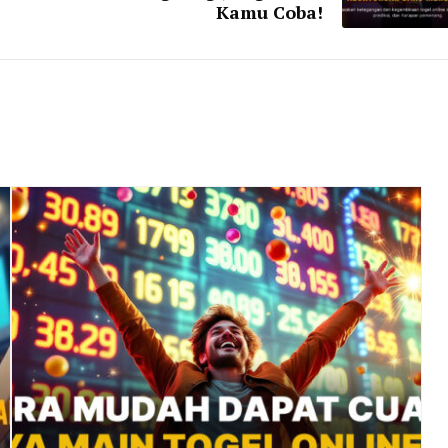
Kamu Coba!