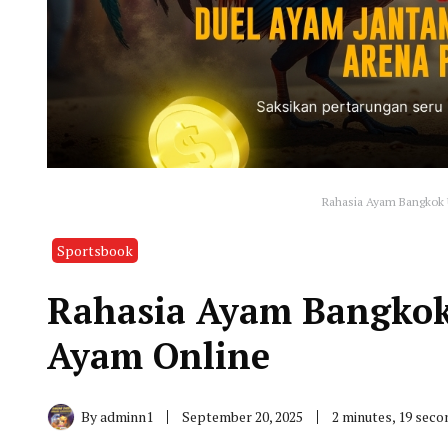
Rahasia Ayam Bangkok
Sportsbook
Rahasia Ayam Bangko
Ayam Online
By
adminn1
September 20, 2025
2 minutes, 19 sec