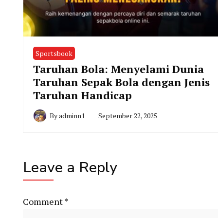
Sportsbook
Taruhan Bola: Menyelami Dunia
Taruhan Sepak Bola dengan Jenis
Taruhan Handicap
By
adminn1
September 22, 2025
Leave a Reply
Comment
*