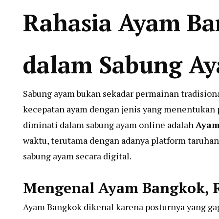
Rahasia Ayam Ba
dalam Sabung Ay
Sabung ayam bukan sekadar permainan tradision
kecepatan ayam dengan jenis yang menentukan p
diminati dalam sabung ayam online adalah
Ayam
waktu, terutama dengan adanya platform taruha
sabung ayam secara digital.
Mengenal Ayam Bangkok, 
Ayam Bangkok dikenal karena posturnya yang gag