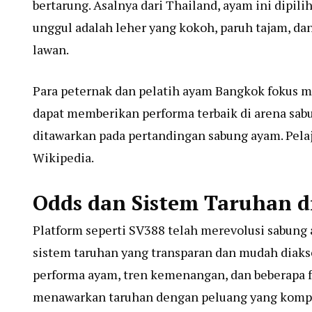
bertarung. Asalnya dari Thailand, ayam ini dipil
unggul adalah leher yang kokoh, paruh tajam, dan
lawan.
Para peternak dan pelatih ayam Bangkok fokus 
dapat memberikan performa terbaik di arena sabu
ditawarkan pada pertandingan sabung ayam. Pelaja
Wikipedia
.
Odds dan Sistem Taruhan d
Platform seperti SV388 telah merevolusi sabung
sistem taruhan yang transparan dan mudah diaks
performa ayam, tren kemenangan, dan beberapa fa
menawarkan taruhan dengan peluang yang kompet