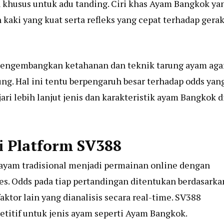
ih khusus untuk adu tanding. Ciri khas Ayam Bangkok ya
 kaki yang kuat serta refleks yang cepat terhadap gera
mengembangkan ketahanan dan teknik tarung ayam aga
ng. Hal ini tentu berpengaruh besar terhadap odds yan
ri lebih lanjut jenis dan karakteristik ayam Bangkok d
i Platform SV388
 ayam tradisional menjadi permainan online dengan
es. Odds pada tiap pertandingan ditentukan berdasarka
ktor lain yang dianalisis secara real-time. SV388
itif untuk jenis ayam seperti Ayam Bangkok.