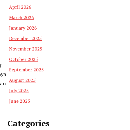
April 2026
March 2026
January 2026
December 2025
November 2025
October 2025
g
September 2025
nya
August 2025
man
July 2025
June 2025
Categories