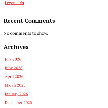
Legendaris
Recent Comments
No comments to show.
Archives
July 2026
June 2026
April 2026
March 2026
January 2026
December 2025