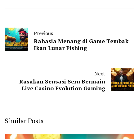
Previous
Rahasia Menang di Game Tembak
Ikan Lunar Fishing
Next
Rasakan Sensasi Seru Bermain
Live Casino Evolution Gaming
Similar Posts