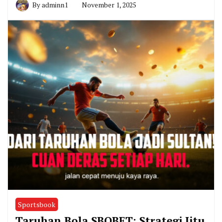
By
adminn1
November 1, 2025
Sportsbook
Taruhan Bola SBOBET: Strategi Jitu