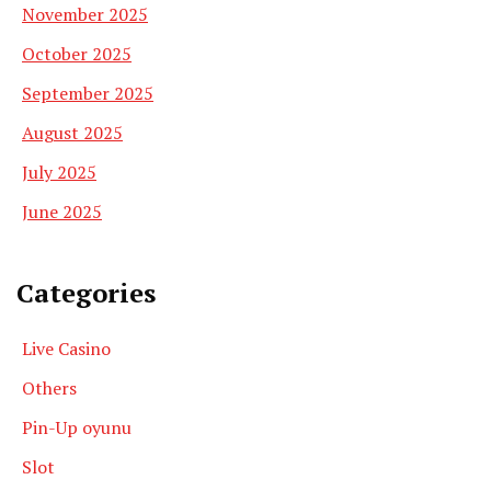
November 2025
October 2025
September 2025
August 2025
July 2025
June 2025
Categories
Live Casino
Others
Pin-Up oyunu
Slot