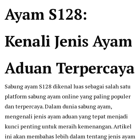
Ayam S128:
Kenali Jenis Ayam
Aduan Terpercaya
Sabung ayam S128 dikenal luas sebagai salah satu
platform sabung ayam online yang paling populer
dan terpercaya. Dalam dunia sabung ayam,
mengenali jenis ayam aduan yang tepat menjadi
kunci penting untuk meraih kemenangan. Artikel
ini akan membahas lebih dalam tentang jenis ayam