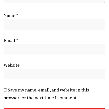
Name
*
Email
*
Website
Save my name, email, and website in this
browser for the next time I comment.