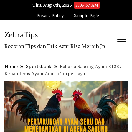
Thu. Aug 6th, 2026
5:05:38 AM
Privacy Policy
Sample Page
ZebraTips
Bocoran Tips dan Trik Agar Bisa Meraih Jp
Home
Sportsbook
Rahasia Sabung Ayam S128:
Kenali Jenis Ayam Aduan Terpercaya