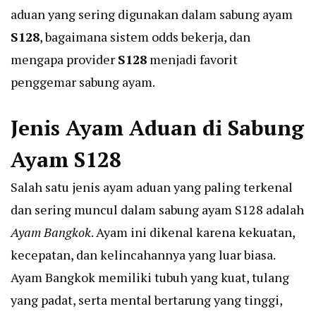
aduan yang sering digunakan dalam sabung ayam
S128
, bagaimana sistem odds bekerja, dan
mengapa provider
S128
menjadi favorit
penggemar sabung ayam.
Jenis Ayam Aduan di Sabung
Ayam S128
Salah satu jenis ayam aduan yang paling terkenal
dan sering muncul dalam sabung ayam S128 adalah
Ayam Bangkok
. Ayam ini dikenal karena kekuatan,
kecepatan, dan kelincahannya yang luar biasa.
Ayam Bangkok memiliki tubuh yang kuat, tulang
yang padat, serta mental bertarung yang tinggi,