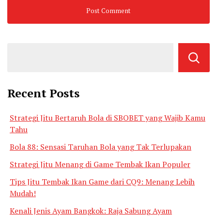
Recent Posts
Strategi Jitu Bertaruh Bola di SBOBET yang Wajib Kamu
Tahu
Bola 88: Sensasi Taruhan Bola yang Tak Terlupakan
Strategi Jitu Menang di Game Tembak Ikan Populer
Tips Jitu Tembak Ikan Game dari CQ9: Menang Lebih
Mudah!
Kenali Jenis Ayam Bangkok: Raja Sabung Ayam