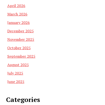
April 2026
March 2026
January 2026
December 2025
November 2025
October 2025
September 2025
August 2025
July 2025
June 2025
Categories