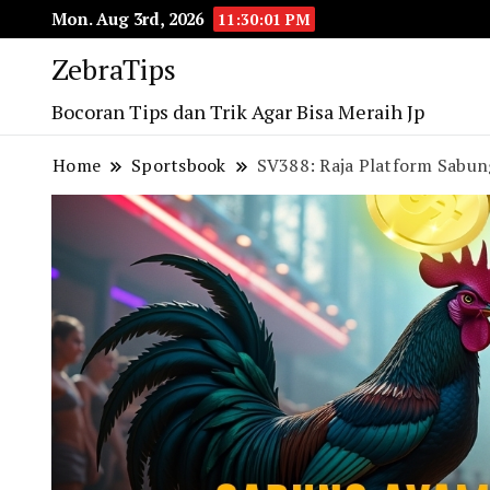
Mon. Aug 3rd, 2026
11:30:02 PM
ZebraTips
Bocoran Tips dan Trik Agar Bisa Meraih Jp
Home
Sportsbook
SV388: Raja Platform Sabun