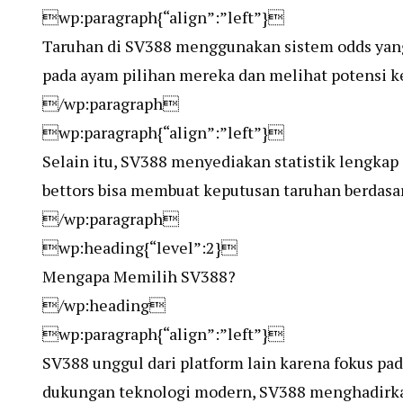
wp:paragraph{“align”:”left”}
Taruhan di SV388 menggunakan sistem odds yang
pada ayam pilihan mereka dan melihat potensi k
/wp:paragraph
wp:paragraph{“align”:”left”}
Selain itu, SV388 menyediakan statistik lengkap
bettors bisa membuat keputusan taruhan berdasar
/wp:paragraph
wp:heading{“level”:2}
Mengapa Memilih SV388?
/wp:heading
wp:paragraph{“align”:”left”}
SV388 unggul dari platform lain karena fokus pa
dukungan teknologi modern, SV388 menghadirka