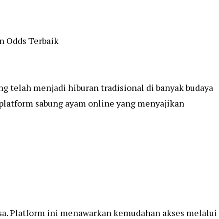
n Odds Terbaik
g telah menjadi hiburan tradisional di banyak budaya
i platform sabung ayam online yang menyajikan
sa. Platform ini menawarkan kemudahan akses melalui