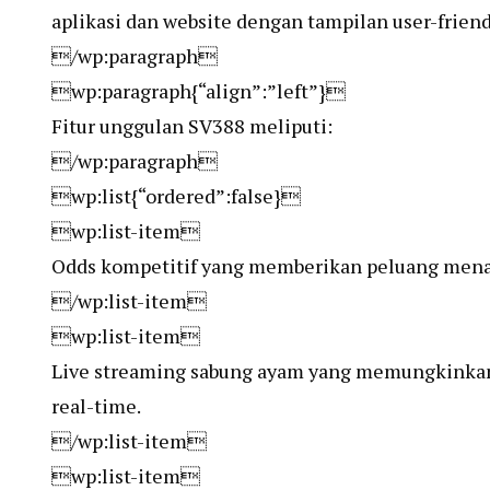
aplikasi dan website dengan tampilan user-fri
/wp:paragraph
wp:paragraph{“align”:”left”}
Fitur unggulan SV388 meliputi:
/wp:paragraph
wp:list{“ordered”:false}
wp:list-item
Odds kompetitif yang memberikan peluang menan
/wp:list-item
wp:list-item
Live streaming sabung ayam yang memungkinkan
real-time.
/wp:list-item
wp:list-item