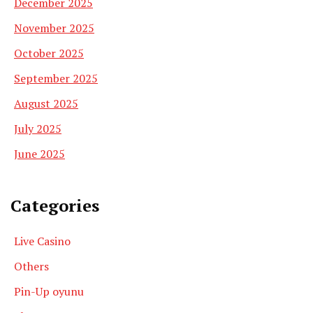
December 2025
November 2025
October 2025
September 2025
August 2025
July 2025
June 2025
Categories
Live Casino
Others
Pin-Up oyunu