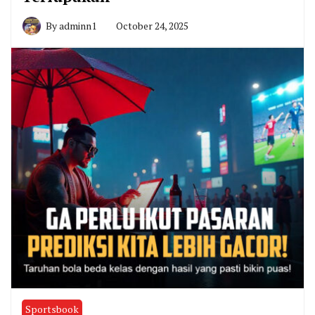
By
adminn1
October 24, 2025
Sportsbook