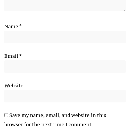
Name
*
Email
*
Website
Save my name, email, and website in this
browser for the next time I comment.