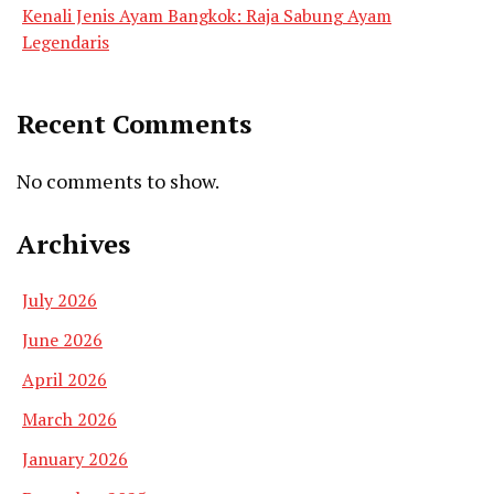
Kenali Jenis Ayam Bangkok: Raja Sabung Ayam
Legendaris
Recent Comments
No comments to show.
Archives
July 2026
June 2026
April 2026
March 2026
January 2026