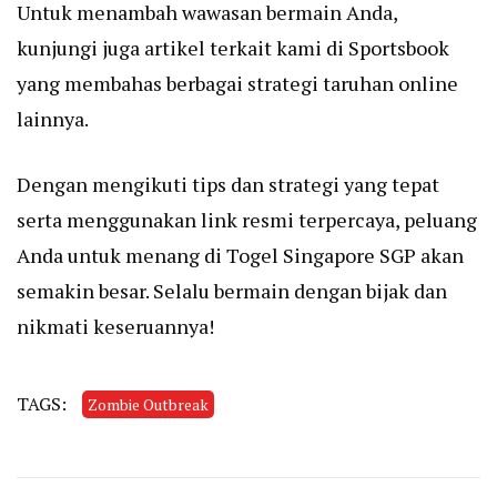
Untuk menambah wawasan bermain Anda,
kunjungi juga artikel terkait kami di
Sportsbook
yang membahas berbagai strategi taruhan online
lainnya.
Dengan mengikuti tips dan strategi yang tepat
serta menggunakan link resmi terpercaya, peluang
Anda untuk menang di Togel Singapore SGP akan
semakin besar. Selalu bermain dengan bijak dan
nikmati keseruannya!
TAGS:
Zombie Outbreak