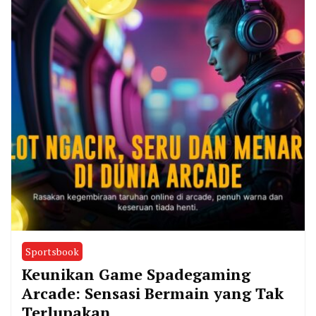
Sportsbook
Keunikan Game Spadegaming
Arcade: Sensasi Bermain yang Tak
Terlupakan