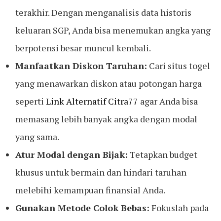
terakhir. Dengan menganalisis data historis
keluaran SGP, Anda bisa menemukan angka yang
berpotensi besar muncul kembali.
Manfaatkan Diskon Taruhan:
Cari situs togel
yang menawarkan diskon atau potongan harga
seperti
Link Alternatif Citra77
agar Anda bisa
memasang lebih banyak angka dengan modal
yang sama.
Atur Modal dengan Bijak:
Tetapkan budget
khusus untuk bermain dan hindari taruhan
melebihi kemampuan finansial Anda.
Gunakan Metode Colok Bebas:
Fokuslah pada