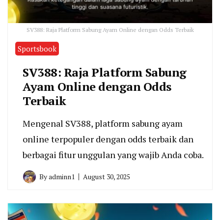
SV388: Raja Platform Sabung Ayam Online dengan Odds Terbaik
Sportsbook
SV388: Raja Platform Sabung
Ayam Online dengan Odds
Terbaik
Mengenal SV388, platform sabung ayam
online terpopuler dengan odds terbaik dan
berbagai fitur unggulan yang wajib Anda coba.
By
adminn1
August 30, 2025