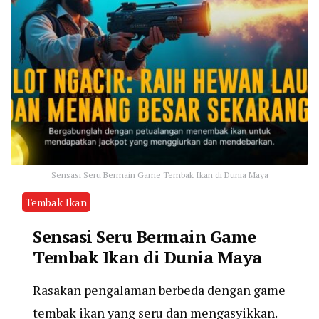
Sensasi Seru Bermain Game Tembak Ikan di Dunia Maya
Tembak Ikan
Sensasi Seru Bermain Game
Tembak Ikan di Dunia Maya
Rasakan pengalaman berbeda dengan game
tembak ikan yang seru dan mengasyikkan.