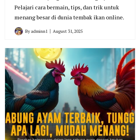
Pelajari cara bermain, tips, dan trik untuk
menang besar di dunia tembak ikan online.
By
adminn1
August 31, 2025