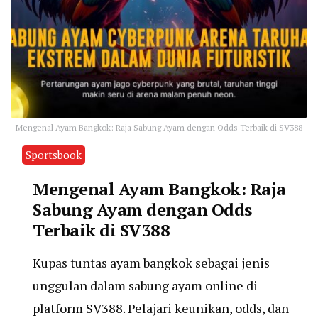
Mengenal Ayam Bangkok: Raja Sabung Ayam dengan Odds Terbaik di SV388
Sportsbook
Mengenal Ayam Bangkok: Raja
Sabung Ayam dengan Odds
Terbaik di SV388
Kupas tuntas ayam bangkok sebagai jenis
unggulan dalam sabung ayam online di
platform SV388. Pelajari keunikan, odds, dan