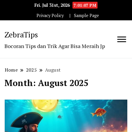
Fri. Jul 31st, 2026
7:01:08 PM
Privacy Policy
Sample Page
ZebraTips
Bocoran Tips dan Trik Agar Bisa Meraih Jp
Home
2025
August
Month:
August 2025