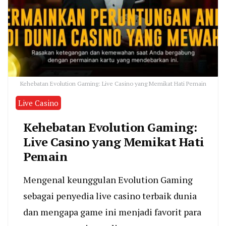
Kehebatan Evolution Gaming: Live Casino yang Memikat Hati Pemain
Live Casino
Kehebatan Evolution Gaming:
Live Casino yang Memikat Hati
Pemain
Mengenal keunggulan Evolution Gaming
sebagai penyedia live casino terbaik dunia
dan mengapa game ini menjadi favorit para