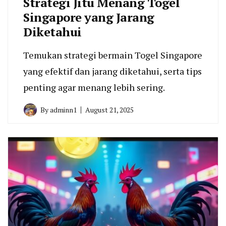
Strategi Jitu Menang Togel
Singapore yang Jarang
Diketahui
Temukan strategi bermain Togel Singapore
yang efektif dan jarang diketahui, serta tips
penting agar menang lebih sering.
By
adminn1
August 21, 2025