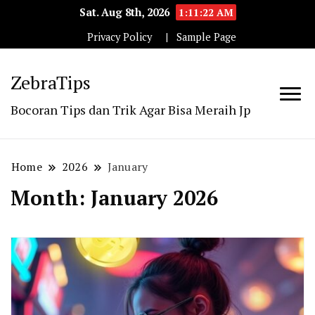
Sat. Aug 8th, 2026
1:11:23 AM
Privacy Policy
Sample Page
ZebraTips
Bocoran Tips dan Trik Agar Bisa Meraih Jp
Home
2026
January
Month:
January 2026