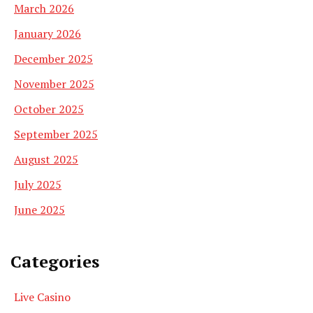
March 2026
January 2026
December 2025
November 2025
October 2025
September 2025
August 2025
July 2025
June 2025
Categories
Live Casino