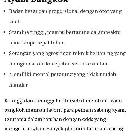
Badan besar dan proporsional dengan otot yang
kuat.
Stamina tinggi, mampu bertarung dalam waktu
lama tanpa cepat lelah.
Serangan yang agresif dan teknik bertarung yang
mengandalkan kecepatan serta kekuatan.
Memiliki mental petarung yang tidak mudah
mundur.
Keunggulan-keunggulan tersebut membuat ayam
bangkok menjadi favorit para pemain sabung ayam,
terutama dalam taruhan dengan odds yang
menguntungkan. Banyak platform taruhan sabung