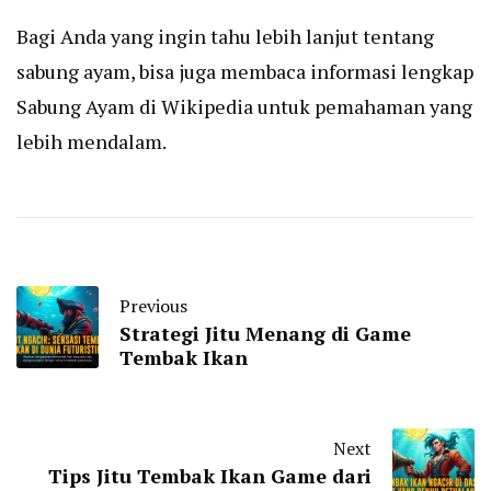
Bagi Anda yang ingin tahu lebih lanjut tentang
sabung ayam, bisa juga membaca
informasi lengkap
Sabung Ayam di Wikipedia
untuk pemahaman yang
lebih mendalam.
Previous
Strategi Jitu Menang di Game
Tembak Ikan
Next
Tips Jitu Tembak Ikan Game dari