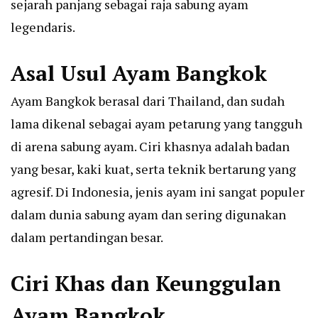
sejarah panjang sebagai raja sabung ayam
legendaris.
Asal Usul Ayam Bangkok
Ayam Bangkok berasal dari Thailand, dan sudah
lama dikenal sebagai ayam petarung yang tangguh
di arena sabung ayam. Ciri khasnya adalah badan
yang besar, kaki kuat, serta teknik bertarung yang
agresif. Di Indonesia, jenis ayam ini sangat populer
dalam dunia sabung ayam dan sering digunakan
dalam pertandingan besar.
Ciri Khas dan Keunggulan
Ayam Bangkok