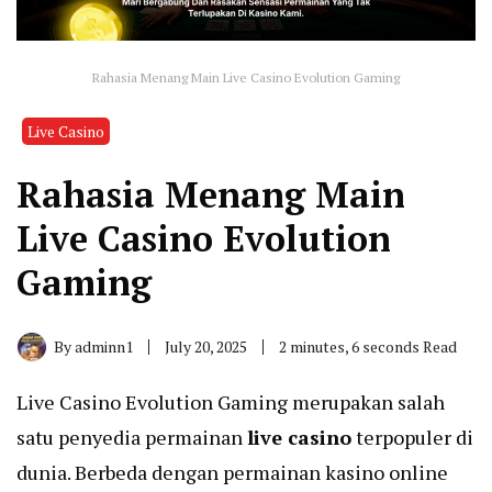
Rahasia Menang Main Live Casino Evolution Gaming
Live Casino
Rahasia Menang Main
Live Casino Evolution
Gaming
By
adminn1
July 20, 2025
2 minutes, 6 seconds Read
Live Casino Evolution Gaming merupakan salah
satu penyedia permainan
live casino
terpopuler di
dunia. Berbeda dengan permainan kasino online