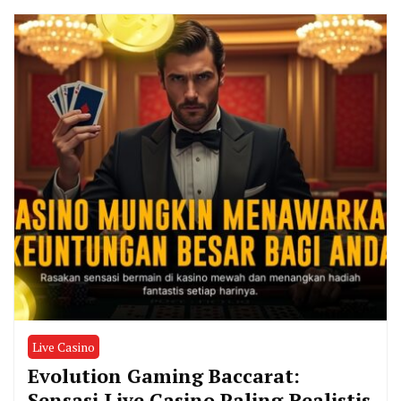
Live Casino
Evolution Gaming Baccarat:
Sensasi Live Casino Paling Realistis