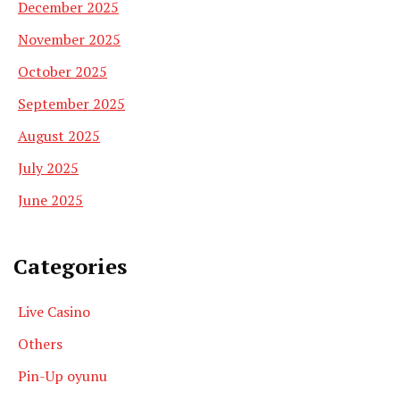
December 2025
November 2025
October 2025
September 2025
August 2025
July 2025
June 2025
Categories
Live Casino
Others
Pin-Up oyunu