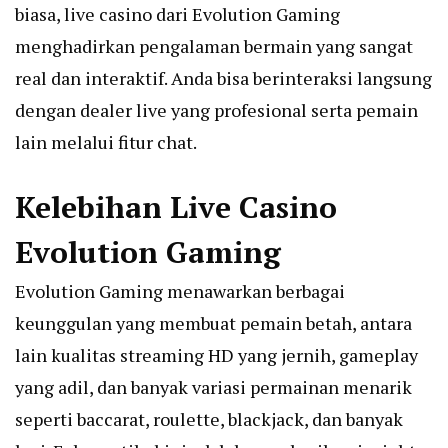
biasa, live casino dari Evolution Gaming
menghadirkan pengalaman bermain yang sangat
real dan interaktif. Anda bisa berinteraksi langsung
dengan dealer live yang profesional serta pemain
lain melalui fitur chat.
Kelebihan Live Casino
Evolution Gaming
Evolution Gaming menawarkan berbagai
keunggulan yang membuat pemain betah, antara
lain kualitas streaming HD yang jernih, gameplay
yang adil, dan banyak variasi permainan menarik
seperti baccarat, roulette, blackjack, dan banyak