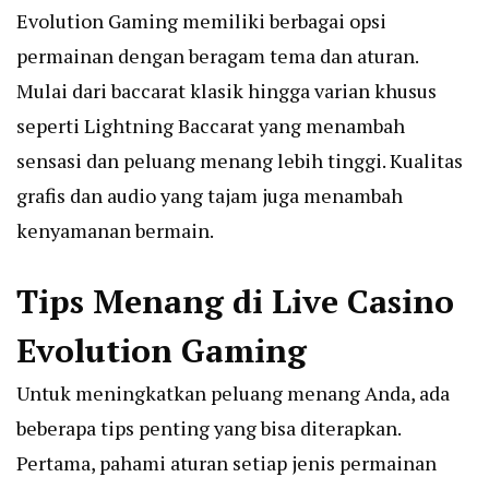
Evolution Gaming memiliki berbagai opsi
permainan dengan beragam tema dan aturan.
Mulai dari baccarat klasik hingga varian khusus
seperti Lightning Baccarat yang menambah
sensasi dan peluang menang lebih tinggi. Kualitas
grafis dan audio yang tajam juga menambah
kenyamanan bermain.
Tips Menang di Live Casino
Evolution Gaming
Untuk meningkatkan peluang menang Anda, ada
beberapa tips penting yang bisa diterapkan.
Pertama, pahami aturan setiap jenis permainan