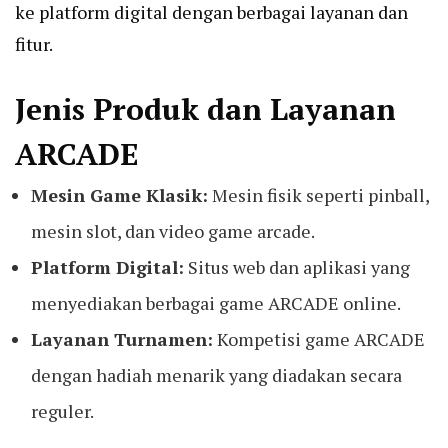
ke platform digital dengan berbagai layanan dan
fitur.
Jenis Produk dan Layanan
ARCADE
Mesin Game Klasik:
Mesin fisik seperti pinball,
mesin slot, dan video game arcade.
Platform Digital:
Situs web dan aplikasi yang
menyediakan berbagai game ARCADE online.
Layanan Turnamen:
Kompetisi game ARCADE
dengan hadiah menarik yang diadakan secara
reguler.