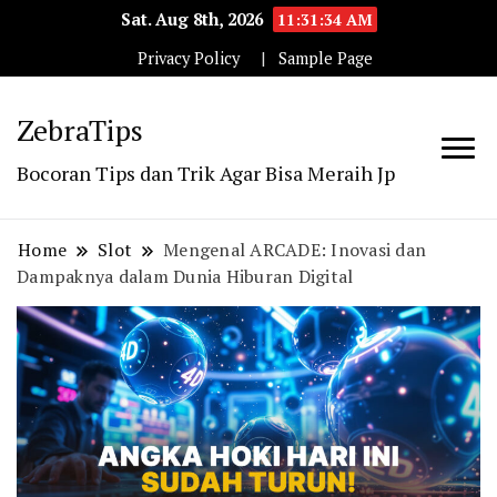
Sat. Aug 8th, 2026
11:31:35 AM
Privacy Policy
Sample Page
ZebraTips
Bocoran Tips dan Trik Agar Bisa Meraih Jp
Home
Slot
Mengenal ARCADE: Inovasi dan
Dampaknya dalam Dunia Hiburan Digital