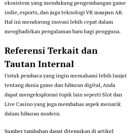
ekosistem yang mendukung pengembangan game
indie, esports, dan juga teknologi VR maupun AR.
Hal ini mendorong inovasi lebih cepat dalam
menghadirkan pengalaman baru bagi pengguna.
Referensi Terkait dan
Tautan Internal
Untuk pembaca yang ingin memahami lebih lanjut
tentang dunia game dan hiburan digital, Anda
dapat mengeksplorasi topik lain seperti
Slot
dan
Live Casino
yang juga membahas aspek menarik
dalam hiburan modern.
Sumber tambahan dapat ditemukan di artikel