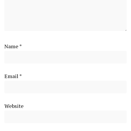
Name
*
Email
*
Website