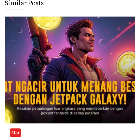
Similar Posts
Slot